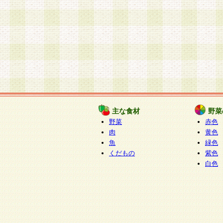
主な食材
野菜
野菜
赤色
肉
黄色
魚
緑色
くだもの
紫色
白色