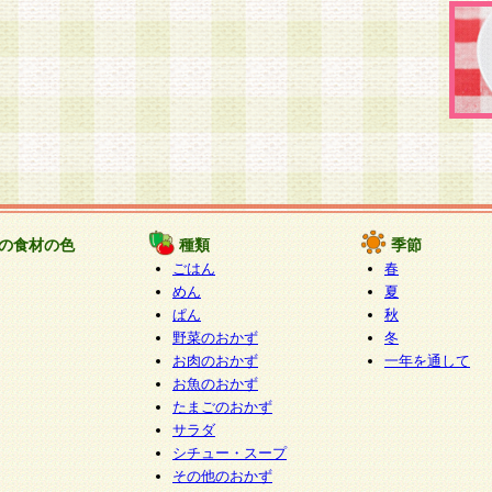
の食材の色
種類
季節
ごはん
春
めん
夏
ぱん
秋
野菜のおかず
冬
お肉のおかず
一年を通して
お魚のおかず
たまごのおかず
サラダ
シチュー・スープ
その他のおかず