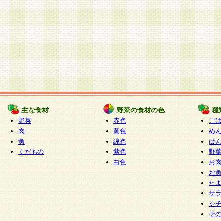
主な食材
野菜の食材の色
種
野菜
赤色
ご
肉
黄色
め
魚
緑色
ぱ
くだもの
紫色
野
白色
お
お
た
サ
シ
そ