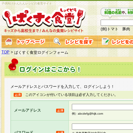
子供向けかんたんレシピの食育サイト
(例)トマト 豚肉
TOP
>
ぱくすく食堂ログインフォーム
メールアドレスとパスワードを入力して、ログインしよう！
このアイコンが付いている項目は必ず入力してください。
メールアドレス
例）abcdefg@hijk.com
パスワード