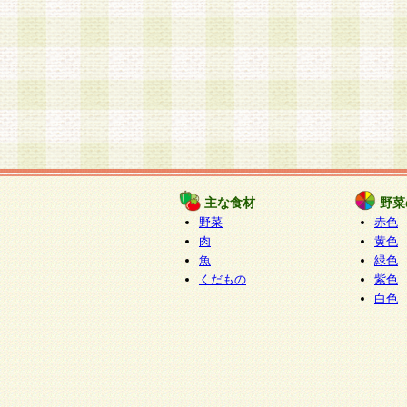
主な食材
野菜
野菜
赤色
肉
黄色
魚
緑色
くだもの
紫色
白色