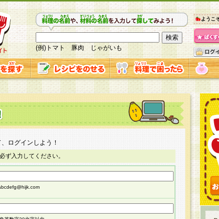
ようこ
(例)トマト 豚肉 じゃがいも
て、ログインしよう！
必ず入力してください。
cdefg@hijk.com