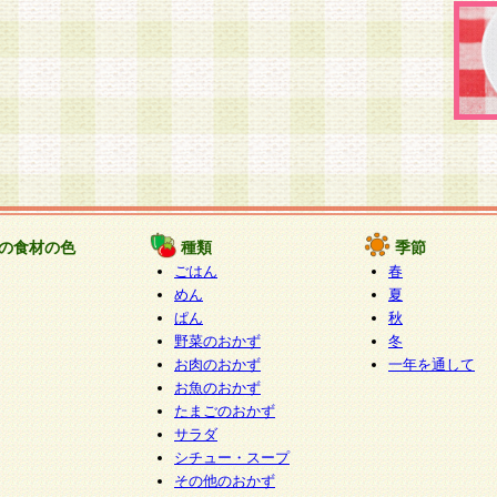
の食材の色
種類
季節
ごはん
春
めん
夏
ぱん
秋
野菜のおかず
冬
お肉のおかず
一年を通して
お魚のおかず
たまごのおかず
サラダ
シチュー・スープ
その他のおかず