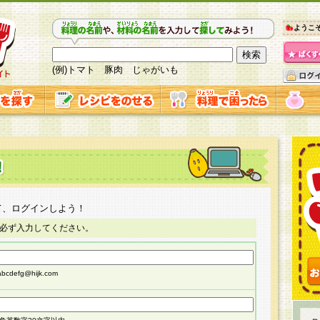
ようこ
(例)トマト 豚肉 じゃがいも
て、ログインしよう！
必ず入力してください。
cdefg@hijk.com