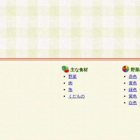
主な食材
野菜
野菜
赤色
肉
黄色
魚
緑色
くだもの
紫色
白色