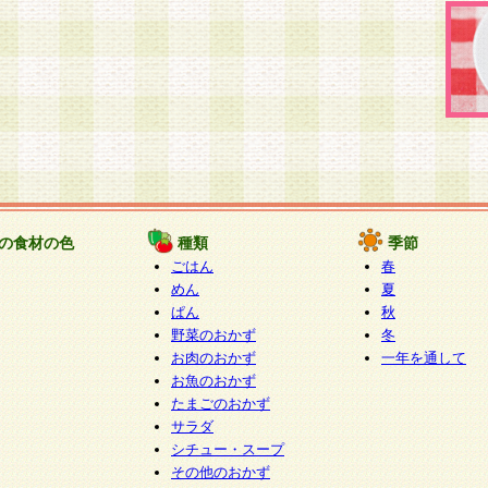
の食材の色
種類
季節
ごはん
春
めん
夏
ぱん
秋
野菜のおかず
冬
お肉のおかず
一年を通して
お魚のおかず
たまごのおかず
サラダ
シチュー・スープ
その他のおかず