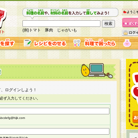
ようこ
(例)トマト 豚肉 じゃがいも
て、ログインしよう！
必ず入力してください。
cdefg@hijk.com