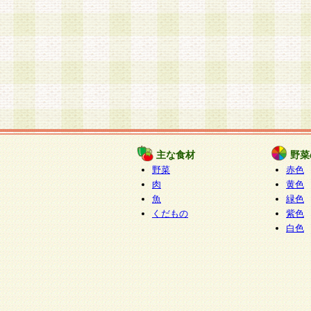
主な食材
野菜
野菜
赤色
肉
黄色
魚
緑色
くだもの
紫色
白色