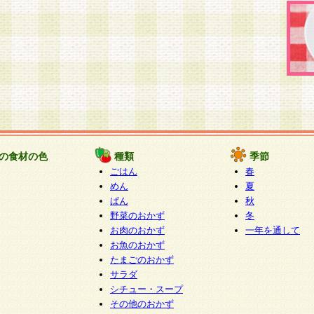
の食材の色
種類
季節
ごはん
春
めん
夏
ぱん
秋
野菜のおかず
冬
お肉のおかず
一年を通して
お魚のおかず
たまごのおかず
サラダ
シチュー・スープ
その他のおかず