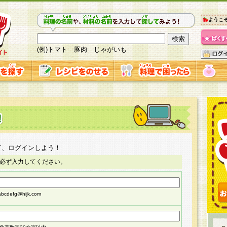
ようこ
(例)トマト 豚肉 じゃがいも
て、ログインしよう！
必ず入力してください。
cdefg@hijk.com