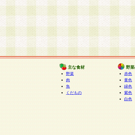
主な食材
野菜
野菜
赤色
肉
黄色
魚
緑色
くだもの
紫色
白色