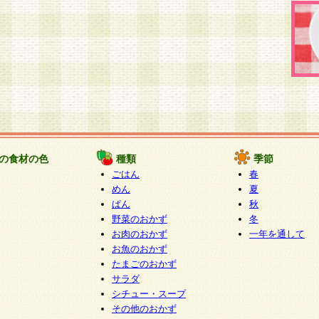
の食材の色
種類
季節
ごはん
春
めん
夏
ぱん
秋
野菜のおかず
冬
お肉のおかず
一年を通して
お魚のおかず
たまごのおかず
サラダ
シチュー・スープ
その他のおかず