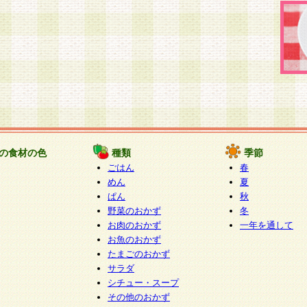
の食材の色
種類
季節
ごはん
春
めん
夏
ぱん
秋
野菜のおかず
冬
お肉のおかず
一年を通して
お魚のおかず
たまごのおかず
サラダ
シチュー・スープ
その他のおかず