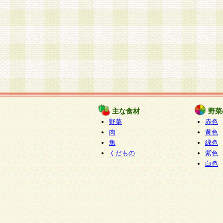
主な食材
野菜
野菜
赤色
肉
黄色
魚
緑色
くだもの
紫色
白色