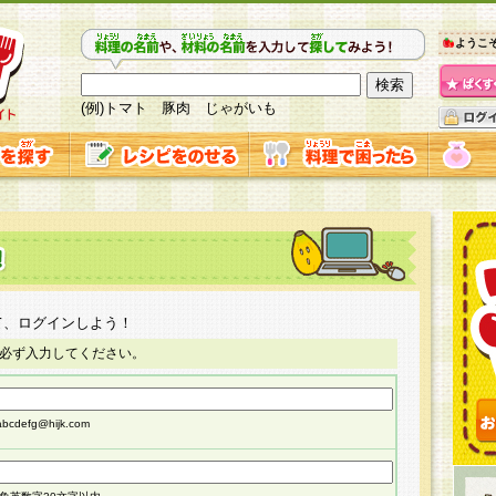
ようこ
(例)トマト 豚肉 じゃがいも
て、ログインしよう！
必ず入力してください。
cdefg@hijk.com