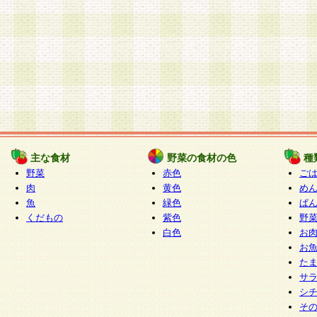
主な食材
野菜の食材の色
種
野菜
赤色
ご
肉
黄色
め
魚
緑色
ぱ
くだもの
紫色
野
白色
お
お
た
サ
シ
そ