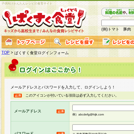
子供向けかんたんレシピの食育サイト
(例)トマト 豚肉
TOP
>
ぱくすく食堂ログインフォーム
メールアドレスとパスワードを入力して、ログインしよう！
このアイコンが付いている項目は必ず入力してください。
メールアドレス
例）abcdefg@hijk.com
パスワード