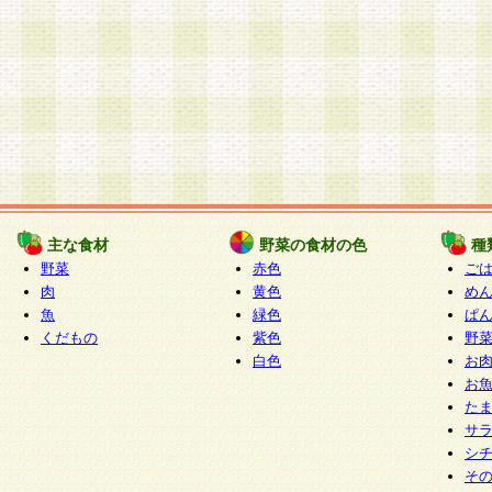
主な食材
野菜の食材の色
種
野菜
赤色
ご
肉
黄色
め
魚
緑色
ぱ
くだもの
紫色
野
白色
お
お
た
サ
シ
そ