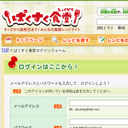
子供向けかんたんレシピの食育サイト
(例)トマト 豚肉
TOP
>
ぱくすく食堂ログインフォーム
メールアドレスとパスワードを入力して、ログインしよう！
このアイコンが付いている項目は必ず入力してください。
メールアドレス
例）abcdefg@hijk.com
パスワード