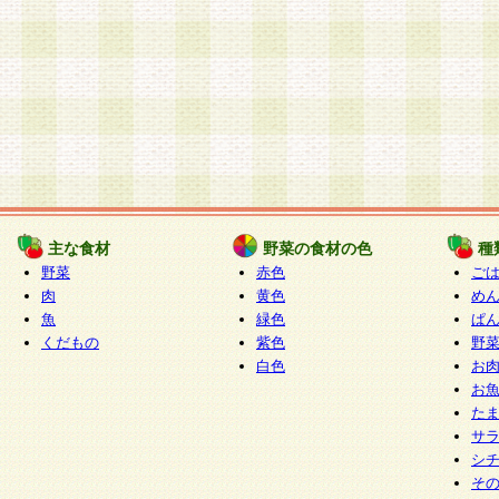
主な食材
野菜の食材の色
種
野菜
赤色
ご
肉
黄色
め
魚
緑色
ぱ
くだもの
紫色
野
白色
お
お
た
サ
シ
そ