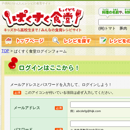
子供向けかんたんレシピの食育サイト
(例)トマト 豚肉
TOP
>
ぱくすく食堂ログインフォーム
メールアドレスとパスワードを入力して、ログインしよう！
このアイコンが付いている項目は必ず入力してください。
メールアドレス
例）abcdefg@hijk.com
パスワード