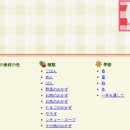
の食材の色
種類
季節
ごはん
春
めん
夏
ぱん
秋
野菜のおかず
冬
お肉のおかず
一年を通して
お魚のおかず
たまごのおかず
サラダ
シチュー・スープ
その他のおかず