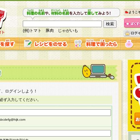
ようこ
(例)トマト 豚肉 じゃがいも
て、ログインしよう！
必ず入力してください。
cdefg@hijk.com