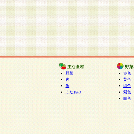
主な食材
野菜
野菜
赤色
肉
黄色
魚
緑色
くだもの
紫色
白色