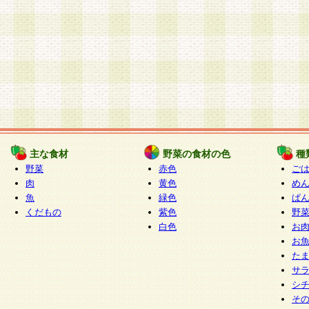
主な食材
野菜の食材の色
種
野菜
赤色
ご
肉
黄色
め
魚
緑色
ぱ
くだもの
紫色
野
白色
お
お
た
サ
シ
そ