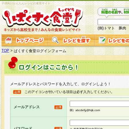
子供向けかんたんレシピの食育サイト
(例)トマト 豚肉
TOP
>
ぱくすく食堂ログインフォーム
メールアドレスとパスワードを入力して、ログインしよう！
このアイコンが付いている項目は必ず入力してください。
メールアドレス
例）abcdefg@hijk.com
パスワード