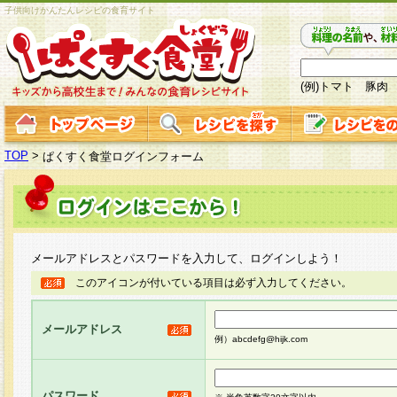
子供向けかんたんレシピの食育サイト
(例)トマト 豚肉
TOP
>
ぱくすく食堂ログインフォーム
メールアドレスとパスワードを入力して、ログインしよう！
このアイコンが付いている項目は必ず入力してください。
メールアドレス
例）abcdefg@hijk.com
パスワード