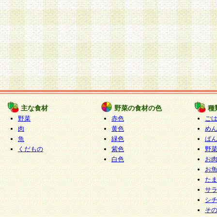
主な食材
野菜の食材の色
種
野菜
赤色
ご
肉
黄色
め
魚
緑色
ぱ
くだもの
紫色
野
白色
お
お
た
サ
シ
そ