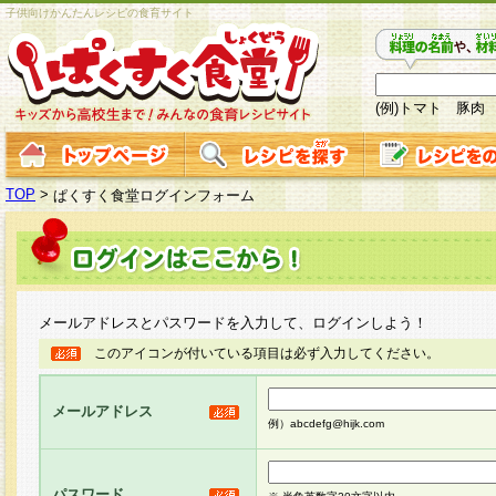
子供向けかんたんレシピの食育サイト
(例)トマト 豚肉
TOP
>
ぱくすく食堂ログインフォーム
メールアドレスとパスワードを入力して、ログインしよう！
このアイコンが付いている項目は必ず入力してください。
メールアドレス
例）abcdefg@hijk.com
パスワード