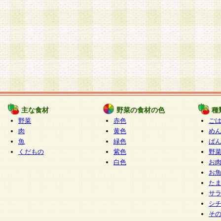
主な食材
野菜の食材の色
種
野菜
赤色
ご
肉
黄色
め
魚
緑色
ぱ
くだもの
紫色
野
白色
お
お
た
サ
シ
そ