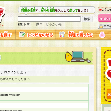
ようこ
(例)トマト 豚肉 じゃがいも
て、ログインしよう！
必ず入力してください。
cdefg@hijk.com