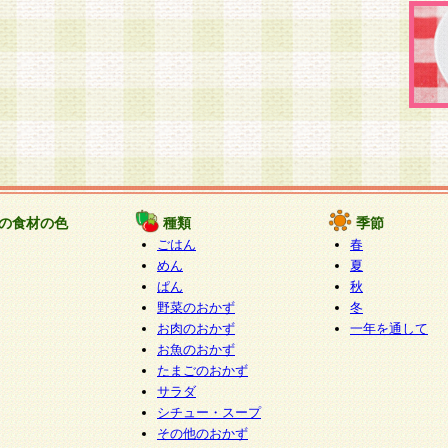
の食材の色
種類
季節
ごはん
春
めん
夏
ぱん
秋
野菜のおかず
冬
お肉のおかず
一年を通して
お魚のおかず
たまごのおかず
サラダ
シチュー・スープ
その他のおかず