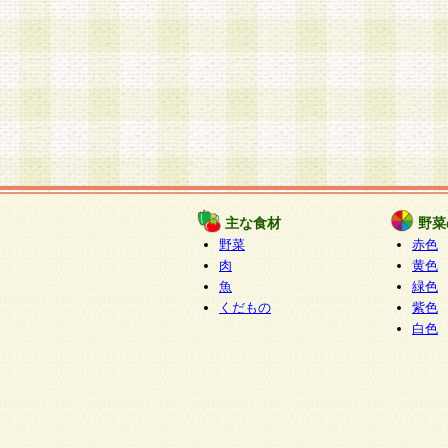
主な食材
野菜
野菜
赤色
肉
黄色
魚
緑色
くだもの
紫色
白色