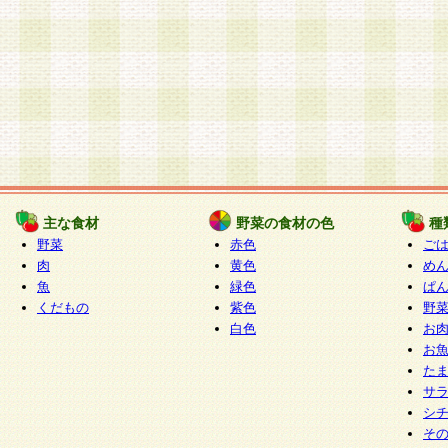
主な食材
野菜の食材の色
種
野菜
赤色
ご
肉
黄色
め
魚
緑色
ぱ
くだもの
紫色
野
白色
お
お
た
サ
シ
そ