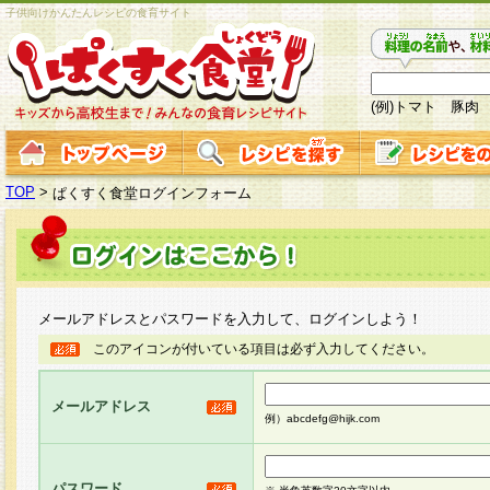
子供向けかんたんレシピの食育サイト
(例)トマト 豚肉
TOP
>
ぱくすく食堂ログインフォーム
メールアドレスとパスワードを入力して、ログインしよう！
このアイコンが付いている項目は必ず入力してください。
メールアドレス
例）abcdefg@hijk.com
パスワード