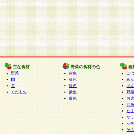
主な食材
野菜の食材の色
種
野菜
赤色
ご
肉
黄色
め
魚
緑色
ぱ
くだもの
紫色
野
白色
お
お
た
サ
シ
そ