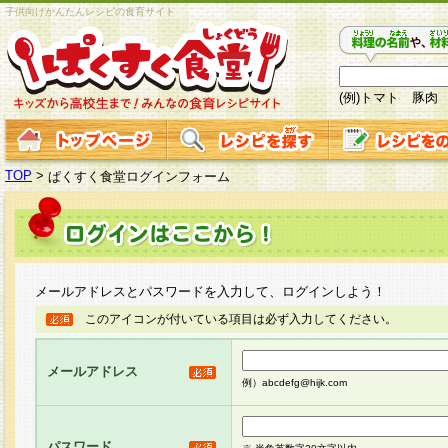
子供向けかんたんレシピの食育サイト
(例)トマト 豚肉
TOP
>
ぱくすく食堂ログインフォーム
メールアドレスとパスワードを入力して、ログインしよう！
このアイコンが付いている項目は必ず入力してください。
メールアドレス
例）abcdefg@hijk.com
パスワード