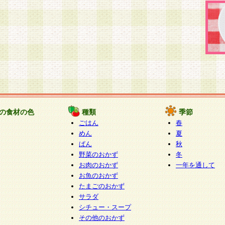
の食材の色
種類
季節
ごはん
春
めん
夏
ぱん
秋
野菜のおかず
冬
お肉のおかず
一年を通して
お魚のおかず
たまごのおかず
サラダ
シチュー・スープ
その他のおかず