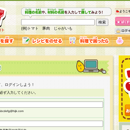
ようこ
(例)トマト 豚肉 じゃがいも
て、ログインしよう！
必ず入力してください。
cdefg@hijk.com