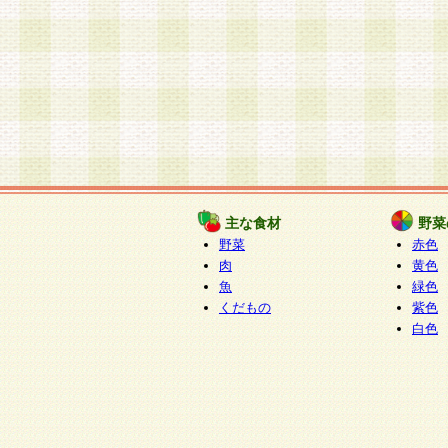
主な食材
野菜
野菜
赤色
肉
黄色
魚
緑色
くだもの
紫色
白色