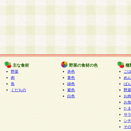
主な食材
野菜の食材の色
種
野菜
赤色
ご
肉
黄色
め
魚
緑色
ぱ
くだもの
紫色
野
白色
お
お
た
サ
シ
そ