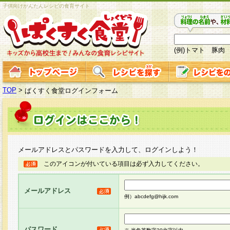
子供向けかんたんレシピの食育サイト
(例)トマト 豚肉
TOP
>
ぱくすく食堂ログインフォーム
メールアドレスとパスワードを入力して、ログインしよう！
このアイコンが付いている項目は必ず入力してください。
メールアドレス
例）abcdefg@hijk.com
パスワード