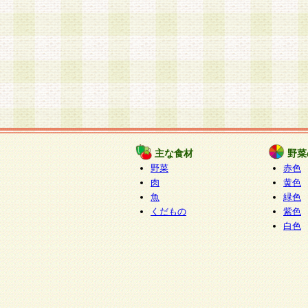
主な食材
野菜
野菜
赤色
肉
黄色
魚
緑色
くだもの
紫色
白色