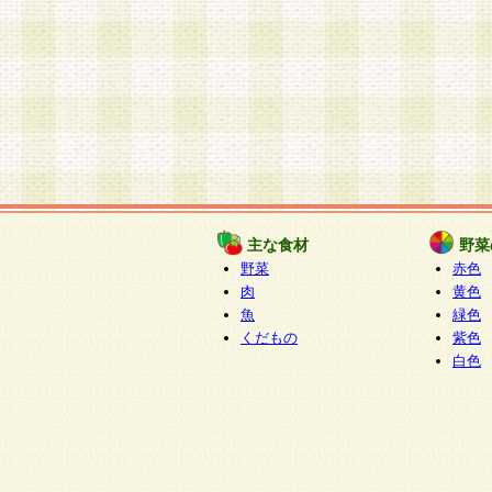
主な食材
野菜
野菜
赤色
肉
黄色
魚
緑色
くだもの
紫色
白色