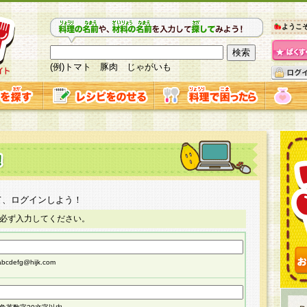
ようこ
(例)トマト 豚肉 じゃがいも
て、ログインしよう！
必ず入力してください。
cdefg@hijk.com