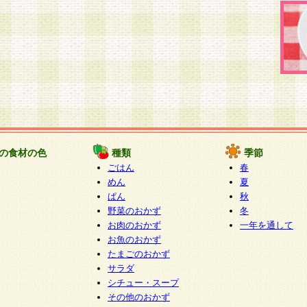
の食材の色
種類
季節
ごはん
春
めん
夏
ぱん
秋
野菜のおかず
冬
お肉のおかず
一年を通して
お魚のおかず
たまごのおかず
サラダ
シチュー・スープ
その他のおかず