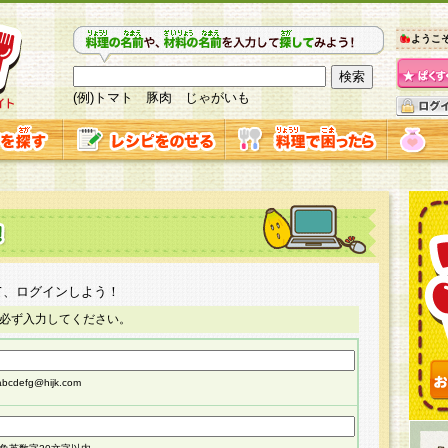
ようこ
(例)トマト 豚肉 じゃがいも
て、ログインしよう！
必ず入力してください。
cdefg@hijk.com