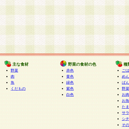
主な食材
野菜の食材の色
種
野菜
赤色
ご
肉
黄色
め
魚
緑色
ぱ
くだもの
紫色
野
白色
お
お
た
サ
シ
そ