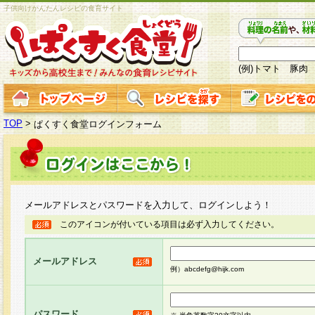
子供向けかんたんレシピの食育サイト
(例)トマト 豚肉
TOP
>
ぱくすく食堂ログインフォーム
メールアドレスとパスワードを入力して、ログインしよう！
このアイコンが付いている項目は必ず入力してください。
メールアドレス
例）abcdefg@hijk.com
パスワード