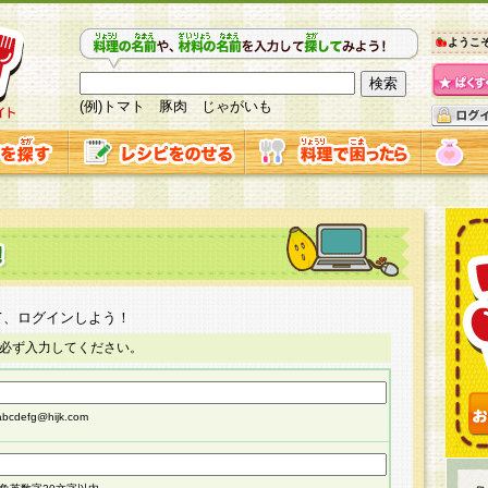
ようこ
(例)トマト 豚肉 じゃがいも
て、ログインしよう！
必ず入力してください。
cdefg@hijk.com