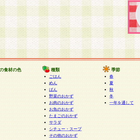
の食材の色
種類
季節
ごはん
春
めん
夏
ぱん
秋
野菜のおかず
冬
お肉のおかず
一年を通して
お魚のおかず
たまごのおかず
サラダ
シチュー・スープ
その他のおかず