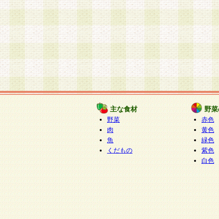
主な食材
野菜
野菜
赤色
肉
黄色
魚
緑色
くだもの
紫色
白色