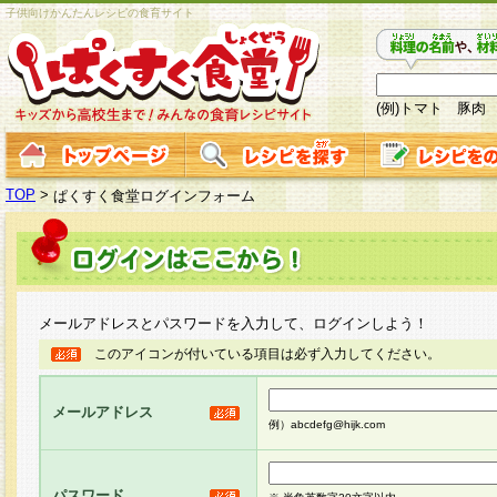
子供向けかんたんレシピの食育サイト
(例)トマト 豚肉
TOP
>
ぱくすく食堂ログインフォーム
メールアドレスとパスワードを入力して、ログインしよう！
このアイコンが付いている項目は必ず入力してください。
メールアドレス
例）abcdefg@hijk.com
パスワード