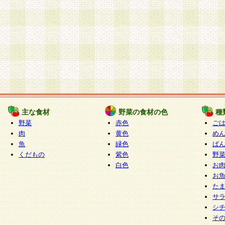
主な食材
野菜の食材の色
種
野菜
赤色
ご
肉
黄色
め
魚
緑色
ぱ
くだもの
紫色
野
白色
お
お
た
サ
シ
そ