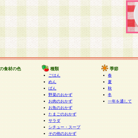
の食材の色
種類
季節
ごはん
春
めん
夏
ぱん
秋
野菜のおかず
冬
お肉のおかず
一年を通して
お魚のおかず
たまごのおかず
サラダ
シチュー・スープ
その他のおかず