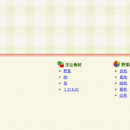
主な食材
野菜
野菜
赤色
肉
黄色
魚
緑色
くだもの
紫色
白色