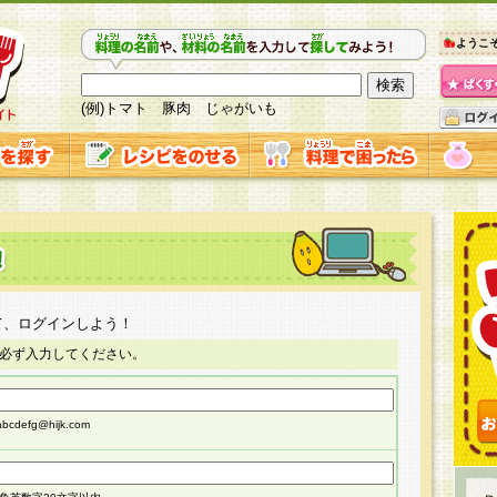
ようこ
(例)トマト 豚肉 じゃがいも
て、ログインしよう！
必ず入力してください。
cdefg@hijk.com