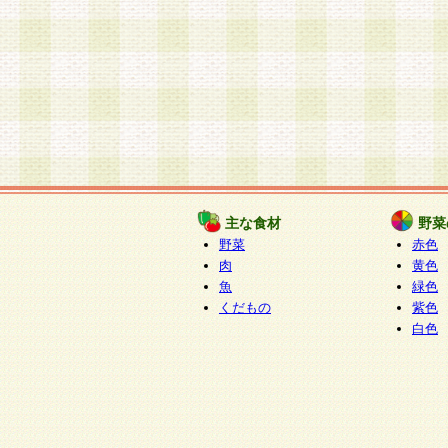
主な食材
野菜
野菜
赤色
肉
黄色
魚
緑色
くだもの
紫色
白色