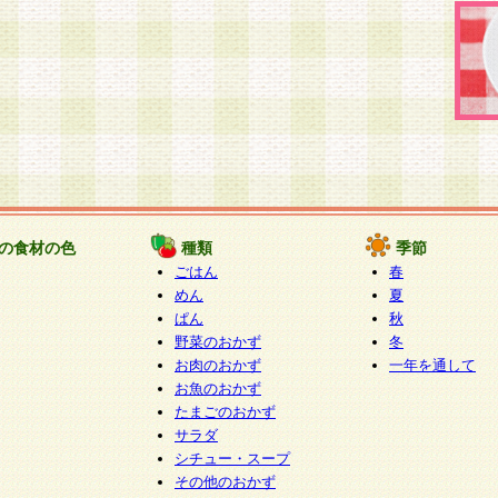
の食材の色
種類
季節
ごはん
春
めん
夏
ぱん
秋
野菜のおかず
冬
お肉のおかず
一年を通して
お魚のおかず
たまごのおかず
サラダ
シチュー・スープ
その他のおかず