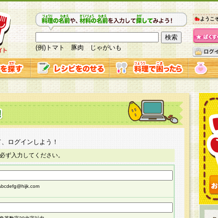
ようこ
(例)トマト 豚肉 じゃがいも
て、ログインしよう！
必ず入力してください。
cdefg@hijk.com