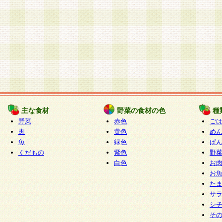
主な食材
野菜の食材の色
種
野菜
赤色
ご
肉
黄色
め
魚
緑色
ぱ
くだもの
紫色
野
白色
お
お
た
サ
シ
そ