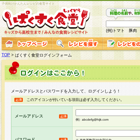
子供向けかんたんレシピの食育サイト
(例)トマト 豚肉
TOP
>
ぱくすく食堂ログインフォーム
メールアドレスとパスワードを入力して、ログインしよう！
このアイコンが付いている項目は必ず入力してください。
メールアドレス
例）abcdefg@hijk.com
パスワード