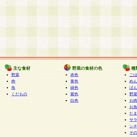
主な食材
野菜の食材の色
種
野菜
赤色
ご
肉
黄色
め
魚
緑色
ぱ
くだもの
紫色
野
白色
お
お
た
サ
シ
そ