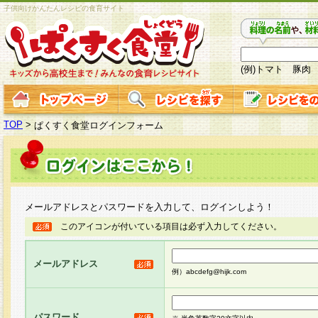
子供向けかんたんレシピの食育サイト
(例)トマト 豚肉
TOP
>
ぱくすく食堂ログインフォーム
メールアドレスとパスワードを入力して、ログインしよう！
このアイコンが付いている項目は必ず入力してください。
メールアドレス
例）abcdefg@hijk.com
パスワード