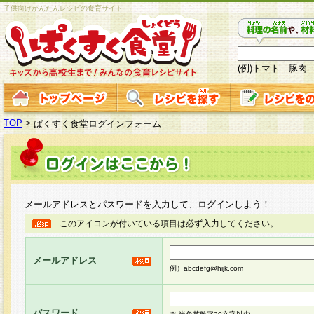
子供向けかんたんレシピの食育サイト
(例)トマト 豚肉
TOP
>
ぱくすく食堂ログインフォーム
メールアドレスとパスワードを入力して、ログインしよう！
このアイコンが付いている項目は必ず入力してください。
メールアドレス
例）abcdefg@hijk.com
パスワード