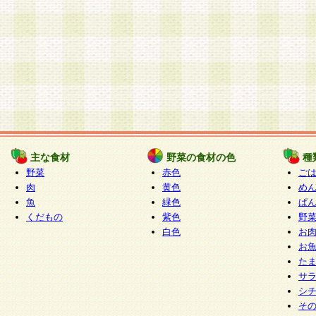
主な食材
野菜の食材の色
種
野菜
赤色
ご
肉
黄色
め
魚
緑色
ぱ
くだもの
紫色
野
白色
お
お
た
サ
シ
そ