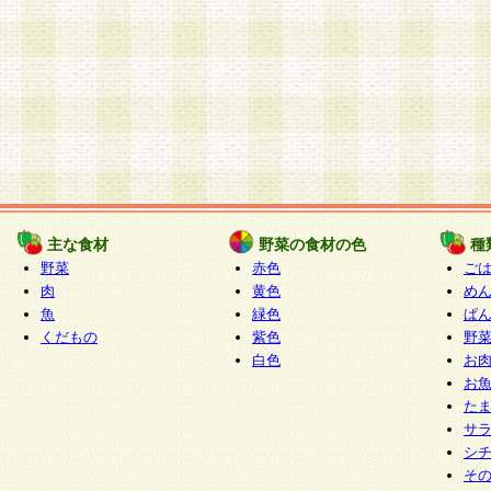
主な食材
野菜の食材の色
種
野菜
赤色
ご
肉
黄色
め
魚
緑色
ぱ
くだもの
紫色
野
白色
お
お
た
サ
シ
そ