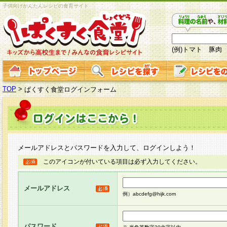
子供向けかんたんレシピの食育サイト
(例)トマト 豚肉
TOP
>
ぱくすく食堂ログインフォーム
メールアドレスとパスワードを入力して、ログインしよう！
このアイコンが付いている項目は必ず入力してください。
メールアドレス
例）abcdefg@hijk.com
パスワード