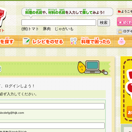
ようこ
(例)トマト 豚肉 じゃがいも
て、ログインしよう！
必ず入力してください。
cdefg@hijk.com