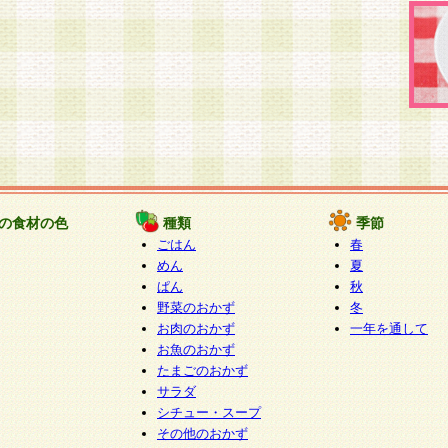
の食材の色
種類
季節
ごはん
春
めん
夏
ぱん
秋
野菜のおかず
冬
お肉のおかず
一年を通して
お魚のおかず
たまごのおかず
サラダ
シチュー・スープ
その他のおかず