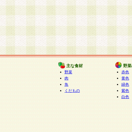
主な食材
野菜
野菜
赤色
肉
黄色
魚
緑色
くだもの
紫色
白色