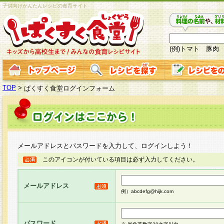
子供向けかんたんレシピの食育サイト
(例)トマト 豚肉
TOP
>
ぱくすく食堂ログインフォーム
メールアドレスとパスワードを入力して、ログインしよう！
このアイコンが付いている項目は必ず入力してください。
メールアドレス
例）abcdefg@hijk.com
パスワード