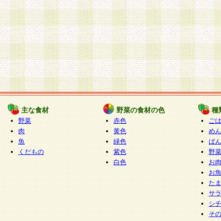
主な食材
野菜の食材の色
種
野菜
赤色
ご
肉
黄色
め
魚
緑色
ぱ
くだもの
紫色
野
白色
お
お
た
サ
シ
そ