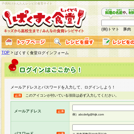
子供向けかんたんレシピの食育サイト
(例)トマト 豚肉
TOP
>
ぱくすく食堂ログインフォーム
メールアドレスとパスワードを入力して、ログインしよう！
このアイコンが付いている項目は必ず入力してください。
メールアドレス
例）abcdefg@hijk.com
パスワード