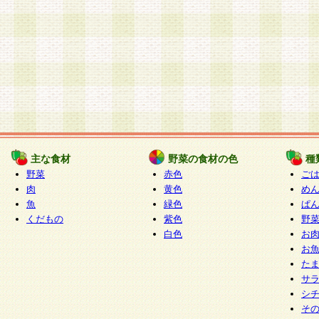
主な食材
野菜の食材の色
種
野菜
赤色
ご
肉
黄色
め
魚
緑色
ぱ
くだもの
紫色
野
白色
お
お
た
サ
シ
そ