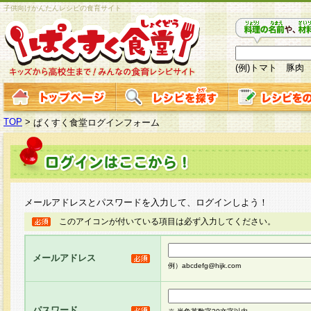
子供向けかんたんレシピの食育サイト
(例)トマト 豚肉
TOP
>
ぱくすく食堂ログインフォーム
メールアドレスとパスワードを入力して、ログインしよう！
このアイコンが付いている項目は必ず入力してください。
メールアドレス
例）abcdefg@hijk.com
パスワード