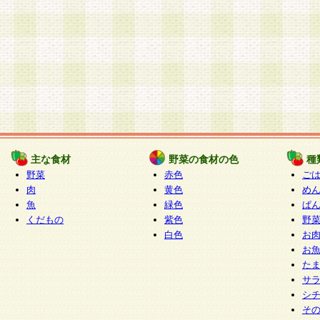
主な食材
野菜の食材の色
種
野菜
赤色
ご
肉
黄色
め
魚
緑色
ぱ
くだもの
紫色
野
白色
お
お
た
サ
シ
そ