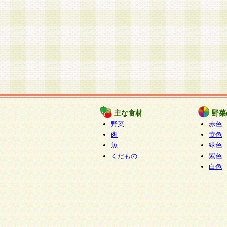
主な食材
野菜
野菜
赤色
肉
黄色
魚
緑色
くだもの
紫色
白色