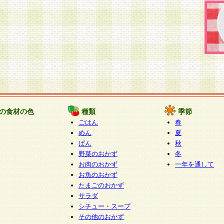
の食材の色
種類
季節
ごはん
春
めん
夏
ぱん
秋
野菜のおかず
冬
お肉のおかず
一年を通して
お魚のおかず
たまごのおかず
サラダ
シチュー・スープ
その他のおかず