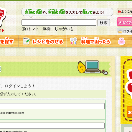
ようこ
(例)トマト 豚肉 じゃがいも
て、ログインしよう！
必ず入力してください。
cdefg@hijk.com