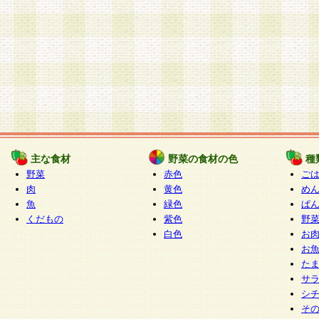
主な食材
野菜の食材の色
種
野菜
赤色
ご
肉
黄色
め
魚
緑色
ぱ
くだもの
紫色
野
白色
お
お
た
サ
シ
そ