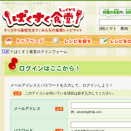
子供向けかんたんレシピの食育サイト
(例)トマト 豚肉
TOP
>
ぱくすく食堂ログインフォーム
メールアドレスとパスワードを入力して、ログインしよう！
このアイコンが付いている項目は必ず入力してください。
メールアドレス
例）abcdefg@hijk.com
パスワード