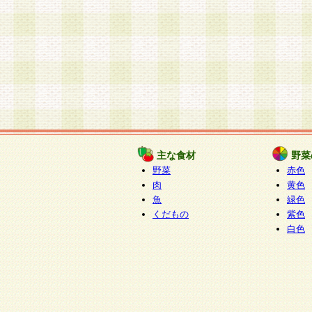
主な食材
野菜
野菜
赤色
肉
黄色
魚
緑色
くだもの
紫色
白色