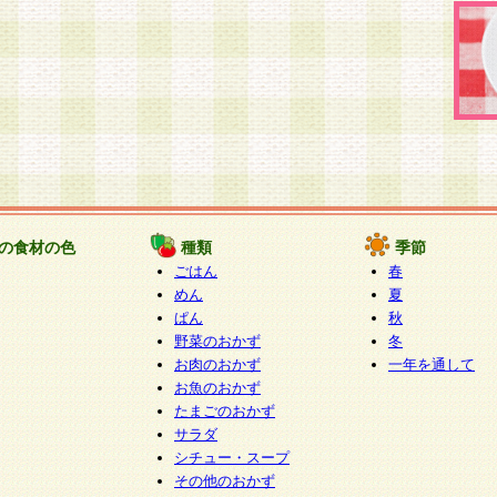
の食材の色
種類
季節
ごはん
春
めん
夏
ぱん
秋
野菜のおかず
冬
お肉のおかず
一年を通して
お魚のおかず
たまごのおかず
サラダ
シチュー・スープ
その他のおかず