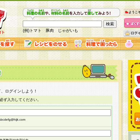
ようこ
(例)トマト 豚肉 じゃがいも
て、ログインしよう！
必ず入力してください。
cdefg@hijk.com