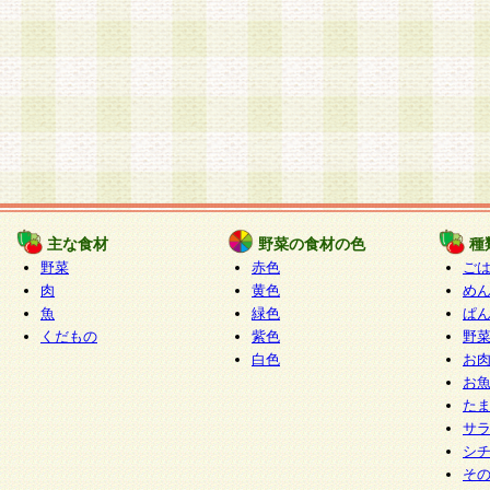
主な食材
野菜の食材の色
種
野菜
赤色
ご
肉
黄色
め
魚
緑色
ぱ
くだもの
紫色
野
白色
お
お
た
サ
シ
そ