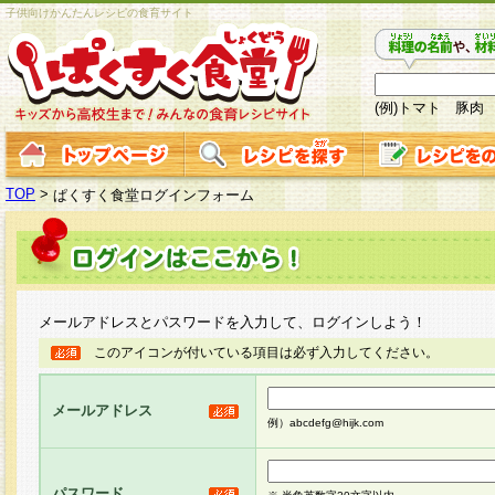
子供向けかんたんレシピの食育サイト
(例)トマト 豚肉
TOP
>
ぱくすく食堂ログインフォーム
メールアドレスとパスワードを入力して、ログインしよう！
このアイコンが付いている項目は必ず入力してください。
メールアドレス
例）abcdefg@hijk.com
パスワード