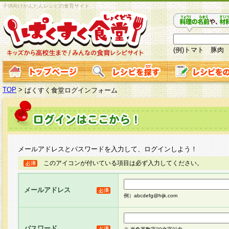
子供向けかんたんレシピの食育サイト
(例)トマト 豚肉
TOP
>
ぱくすく食堂ログインフォーム
メールアドレスとパスワードを入力して、ログインしよう！
このアイコンが付いている項目は必ず入力してください。
メールアドレス
例）abcdefg@hijk.com
パスワード