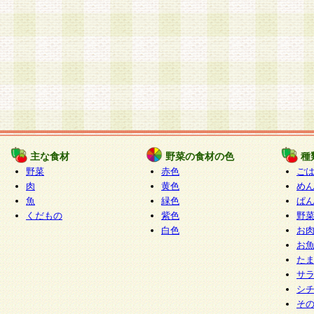
主な食材
野菜の食材の色
種
野菜
赤色
ご
肉
黄色
め
魚
緑色
ぱ
くだもの
紫色
野
白色
お
お
た
サ
シ
そ