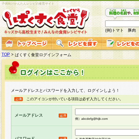
子供向けかんたんレシピの食育サイト
(例)トマト 豚肉
TOP
>
ぱくすく食堂ログインフォーム
メールアドレスとパスワードを入力して、ログインしよう！
このアイコンが付いている項目は必ず入力してください。
メールアドレス
例）abcdefg@hijk.com
パスワード