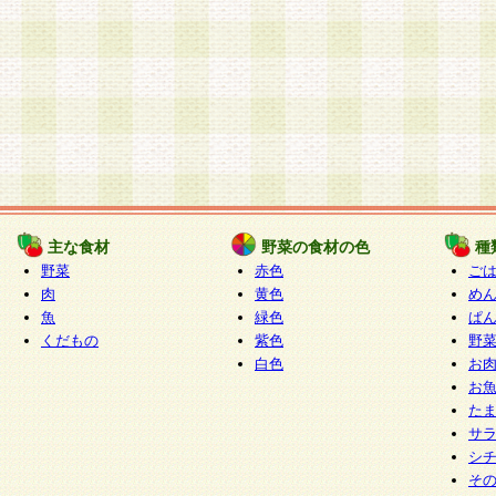
主な食材
野菜の食材の色
種
野菜
赤色
ご
肉
黄色
め
魚
緑色
ぱ
くだもの
紫色
野
白色
お
お
た
サ
シ
そ