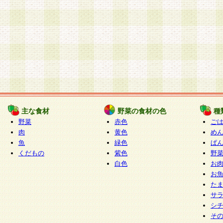
主な食材
野菜の食材の色
種
野菜
赤色
ご
肉
黄色
め
魚
緑色
ぱ
くだもの
紫色
野
白色
お
お
た
サ
シ
そ