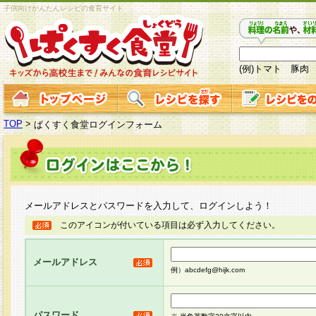
子供向けかんたんレシピの食育サイト
(例)トマト 豚肉
TOP
>
ぱくすく食堂ログインフォーム
メールアドレスとパスワードを入力して、ログインしよう！
このアイコンが付いている項目は必ず入力してください。
メールアドレス
例）abcdefg@hijk.com
パスワード