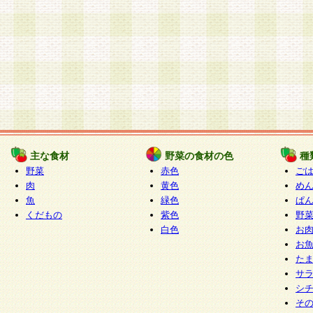
主な食材
野菜の食材の色
種
野菜
赤色
ご
肉
黄色
め
魚
緑色
ぱ
くだもの
紫色
野
白色
お
お
た
サ
シ
そ