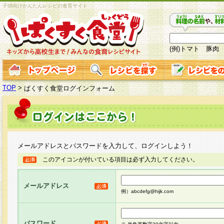
子供向けかんたんレシピの食育サイト
(例)トマト 豚肉
TOP
>
ぱくすく食堂ログインフォーム
メールアドレスとパスワードを入力して、ログインしよう！
このアイコンが付いている項目は必ず入力してください。
メールアドレス
例）abcdefg@hijk.com
パスワード