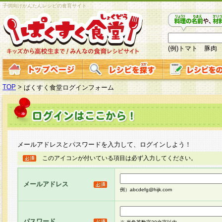
子供向けかんたんレシピの食育サイト
(例)トマト 豚肉
TOP
>
ぱくすく食堂ログインフォーム
メールアドレスとパスワードを入力して、ログインしよう！
このアイコンが付いている項目は必ず入力してください。
メールアドレス
例）abcdefg@hijk.com
パスワード