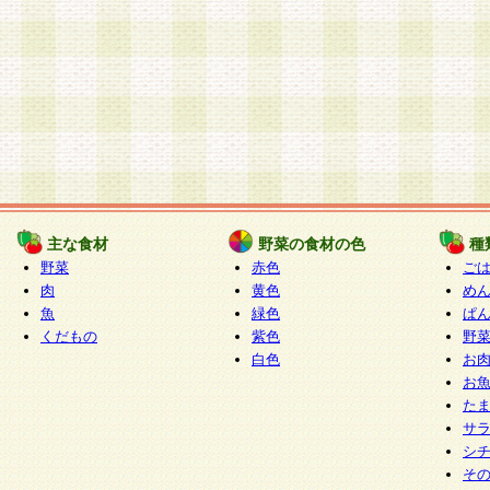
主な食材
野菜の食材の色
種
野菜
赤色
ご
肉
黄色
め
魚
緑色
ぱ
くだもの
紫色
野
白色
お
お
た
サ
シ
そ