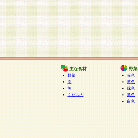
主な食材
野菜
野菜
赤色
肉
黄色
魚
緑色
くだもの
紫色
白色