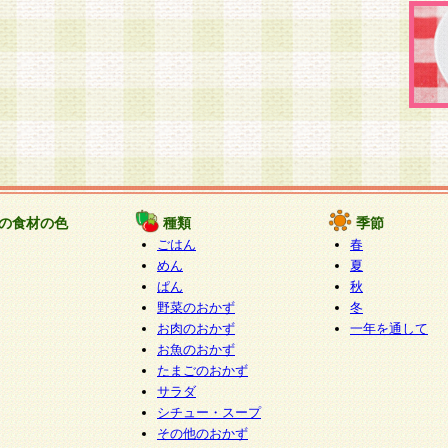
の食材の色
種類
季節
ごはん
春
めん
夏
ぱん
秋
野菜のおかず
冬
お肉のおかず
一年を通して
お魚のおかず
たまごのおかず
サラダ
シチュー・スープ
その他のおかず