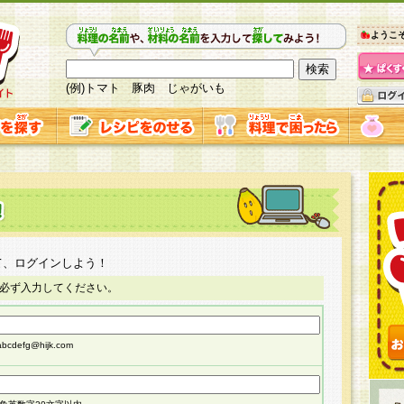
ようこ
(例)トマト 豚肉 じゃがいも
て、ログインしよう！
必ず入力してください。
cdefg@hijk.com