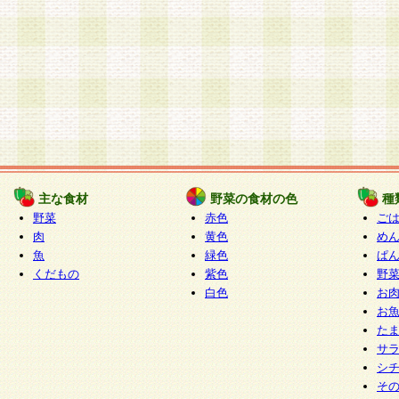
主な食材
野菜の食材の色
種
野菜
赤色
ご
肉
黄色
め
魚
緑色
ぱ
くだもの
紫色
野
白色
お
お
た
サ
シ
そ