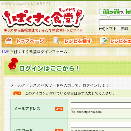
子供向けかんたんレシピの食育サイト
(例)トマト 豚肉
TOP
>
ぱくすく食堂ログインフォーム
メールアドレスとパスワードを入力して、ログインしよう！
このアイコンが付いている項目は必ず入力してください。
メールアドレス
例）abcdefg@hijk.com
パスワード