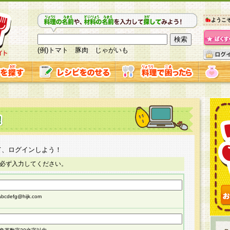
ようこ
(例)トマト 豚肉 じゃがいも
て、ログインしよう！
必ず入力してください。
cdefg@hijk.com