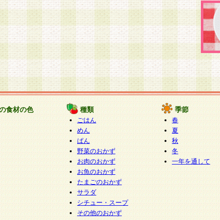
の食材の色
種類
季節
ごはん
春
めん
夏
ぱん
秋
野菜のおかず
冬
お肉のおかず
一年を通して
お魚のおかず
たまごのおかず
サラダ
シチュー・スープ
その他のおかず