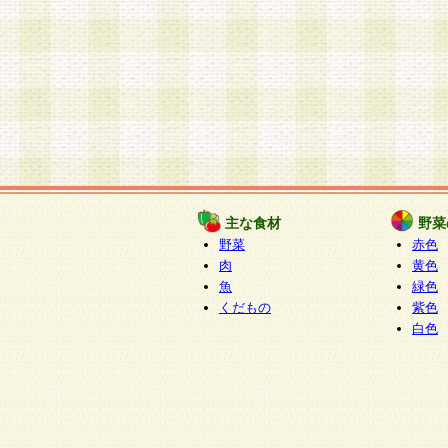
主な食材
野菜
野菜
赤色
肉
黄色
魚
緑色
くだもの
紫色
白色