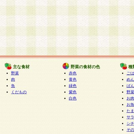
主な食材
野菜の食材の色
種
野菜
赤色
ご
肉
黄色
め
魚
緑色
ぱ
くだもの
紫色
野
白色
お
お
た
サ
シ
そ