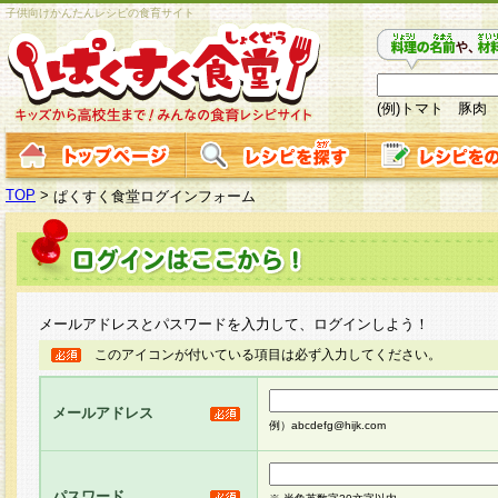
子供向けかんたんレシピの食育サイト
(例)トマト 豚肉
TOP
>
ぱくすく食堂ログインフォーム
メールアドレスとパスワードを入力して、ログインしよう！
このアイコンが付いている項目は必ず入力してください。
メールアドレス
例）abcdefg@hijk.com
パスワード