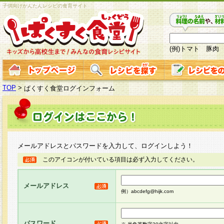
子供向けかんたんレシピの食育サイト
(例)トマト 豚肉
TOP
>
ぱくすく食堂ログインフォーム
メールアドレスとパスワードを入力して、ログインしよう！
このアイコンが付いている項目は必ず入力してください。
メールアドレス
例）abcdefg@hijk.com
パスワード