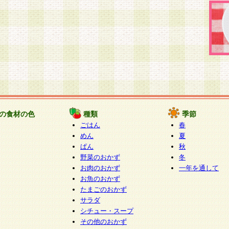
の食材の色
種類
季節
ごはん
春
めん
夏
ぱん
秋
野菜のおかず
冬
お肉のおかず
一年を通して
お魚のおかず
たまごのおかず
サラダ
シチュー・スープ
その他のおかず