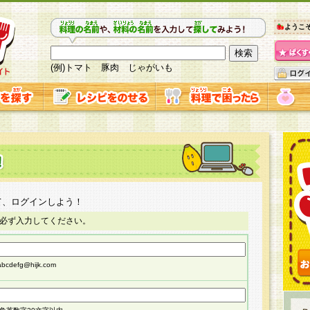
ようこ
(例)トマト 豚肉 じゃがいも
て、ログインしよう！
必ず入力してください。
cdefg@hijk.com