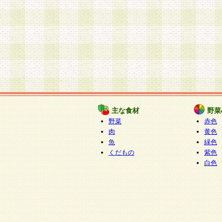
主な食材
野菜
野菜
赤色
肉
黄色
魚
緑色
くだもの
紫色
白色